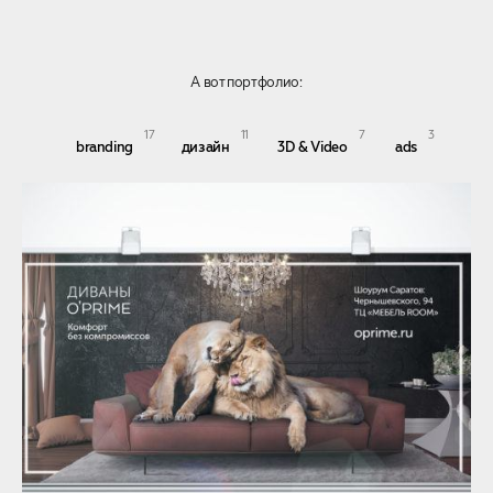
А вот портфолио:
17
11
7
3
branding
дизайн
3D & Video
ads